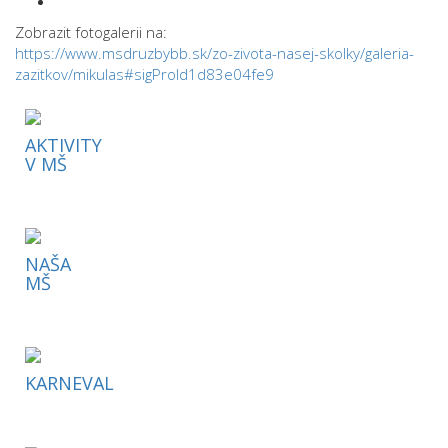
Zobrazit fotogalerii na:
https://www.msdruzbybb.sk/zo-zivota-nasej-skolky/galeria-
zazitkov/mikulas#sigProId1d83e04fe9
AKTIVITY
V MŠ
NAŠA
MŠ
KARNEVAL